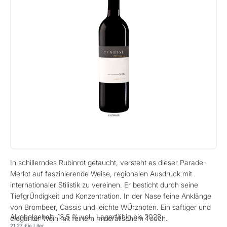
In schillerndes Rubinrot getaucht, versteht es dieser Parade-
Merlot auf faszinierende Weise, regionalen Ausdruck mit
internationaler Stilistik zu vereinen. Er besticht durch seine
TiefgrÜndigkeit und Konzentration. In der Nase feine Anklänge
von Brombeer, Cassis und leichte WÜrznoten. Ein saftiger und
Alkoholgehalt: 13,5 % vol., Lagerfähig bis 2028
eleganter Wein mit feinem mineralischem Touch.
21,27 €
je Liter