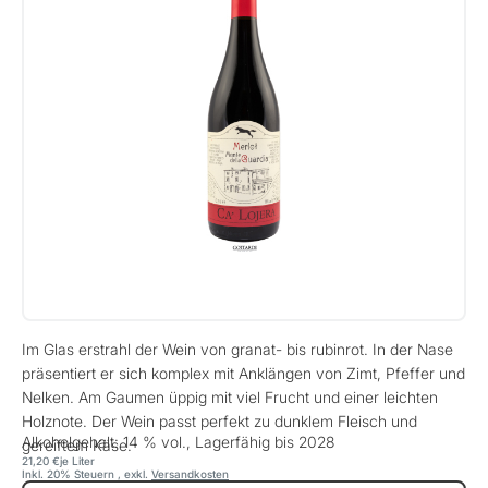
Im Glas erstrahl der Wein von granat- bis rubinrot. In der Nase
präsentiert er sich komplex mit Anklängen von Zimt, Pfeffer und
Nelken. Am Gaumen üppig mit viel Frucht und einer leichten
Holznote. Der Wein passt perfekt zu dunklem Fleisch und
Alkoholgehalt: 14 % vol., Lagerfähig bis 2028
gereiftem Käse.
21,20 €
je Liter
Inkl. 20% Steuern
,
exkl.
Versandkosten