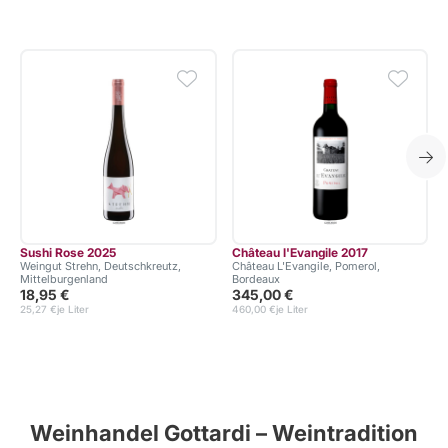
Sushi Rose 2025
Château l'Evangile 2017
Weingut Strehn, Deutschkreutz,
Château L'Evangile, Pomerol,
Mittelburgenland
Bordeaux
18,95 €
345,00 €
25,27 €
je Liter
460,00 €
je Liter
Weinhandel Gottardi – Weintradition