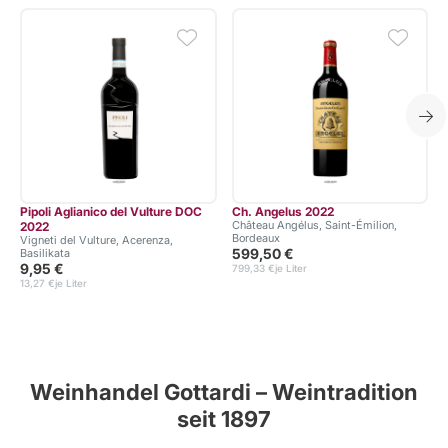
Pipoli Aglianico del Vulture DOC
Ch. Angelus 2022
Château Angélus, Saint-Émilion,
2022
Bordeaux
Vigneti del Vulture, Acerenza,
599,50 €
Basilikata
9,95 €
799,33 €
je Liter
13,27 €
je Liter
Weinhandel Gottardi – Weintradition
seit 1897