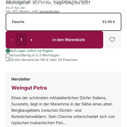
Alkoholgehalt: 14 % vol. , lagerfähig bis 2026+
Alkoholgehalt: 14,5 % vol., Lagerfähig bis 2027
45,27 €
je Liter
Inkl. 20% Steuern
,
exkl.
Versandkosten
Flasche
33,95 €
-
+
in den Warenkorb
Auf Lager, sofort verfügbar
Versandfertig in 2-3 Werktagen
Gratis Versand ab 150 € oder 24 Flaschen
Hersteller
Weingut Petra
Eines der schönsten mittelalterlichen Dörfer Italiens,
Suvereto, liegt in der Maremma in der Nähe eines alten
Bergbaugebiets zwischen Eichen- und
Korkeichenwäldern. Sein Charme unterscheidet sich von
typischen toskanischen Pan...