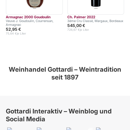
Armagnac 2000 Goudoulin
Ch. Palmer 2022
Veuve J. Goudoulin, Courrensan,
3ème Cru Classé, Margaux, Bordeaux
Armagnac
545,00 €
52,95 €
726,67 €
je Liter
75,64 €
je Liter
Weinhandel Gottardi – Weintradition
seit 1897
Gottardi Interaktiv – Weinblog und
Social Media