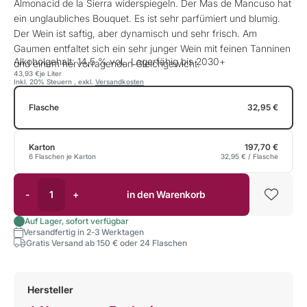
Almonacid de la Sierra widerspiegeln. Der Mas de Mancuso hat
ein unglaubliches Bouquet. Es ist sehr parfümiert und blumig.
Der Wein ist saftig, aber dynamisch und sehr frisch. Am
Gaumen entfaltet sich ein sehr junger Wein mit feinen Tanninen
Alkoholgehalt: 14,5 % vol., Lagerfähig bis 2030+
und einem hervorragenden Gleichgewicht.
43,93 €
je Liter
Inkl. 20% Steuern
,
exkl.
Versandkosten
Flasche
32,95 €
Karton
197,70 €
6 Flaschen je Karton
32,95 €
/ Flasche
-
+
in den Warenkorb
Auf Lager, sofort verfügbar
Versandfertig in 2-3 Werktagen
Gratis Versand ab 150 € oder 24 Flaschen
Hersteller