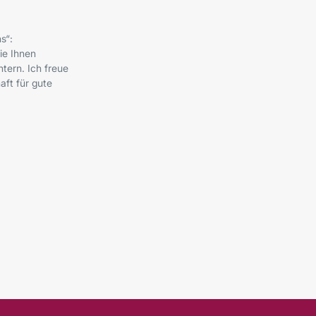
s“:
ie Ihnen
tern. Ich freue
ft für gute