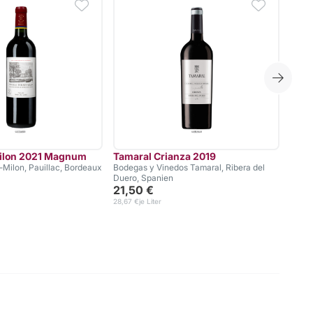
Milon 2021 Magnum
Tamaral Crianza 2019
Worl
Milon, Pauillac, Bordeaux
Bodegas y Vinedos Tamaral, Ribera del
3 Fla
Duero, Spanien
99,
21,50 €
28,67 €
je Liter