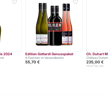
is 2024
Edition Gottardi Genusspaket
Ch. Duhart 
und
6 Flaschen im Versandkarton
Château Duhart-
55,70 €
235,00 €
156,67 €
je Liter