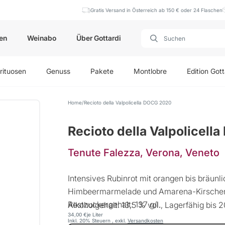
Gratis Versand in Österreich ab 150 € oder 24 Flaschen
en
Weinabo
Über Gottardi
rituosen
Genuss
Pakete
Montlobre
Edition Gott
Home
Recioto della Valpolicella DOCG 2020
Recioto della Valpolicel
Tenute Falezza, Verona, Veneto
Intensives Rubinrot mit orangen bis bräun
Himbeermarmelade und Amarena-Kirschen 
Restzuckergehalt: 137 g/l.
Alkoholgehalt: 13,5 % vol., Lagerfähig bis 
34,00 €
je Liter
Inkl. 20% Steuern
,
exkl.
Versandkosten