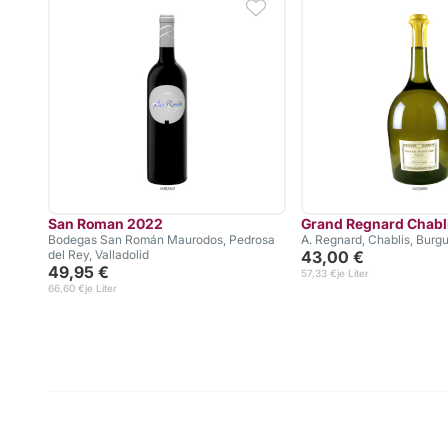
San Roman 2022
Grand Regnard Chabl
Bodegas San Román Maurodos, Pedrosa
A. Regnard, Chablis, Burg
del Rey, Valladolid
43,00 €
49,95 €
57,33 €
je Liter
66,60 €
je Liter