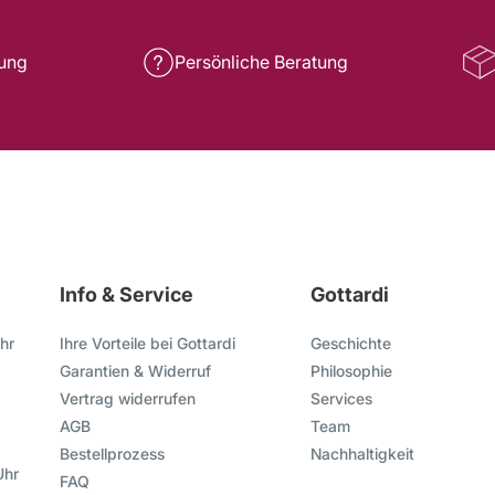
rung
Persönliche Beratung
Info & Service
Gottardi
hr
Ihre Vorteile bei Gottardi
Geschichte
Garantien & Widerruf
Philosophie
Vertrag widerrufen
Services
AGB
Team
Bestellprozess
Nachhaltigkeit
Uhr
FAQ