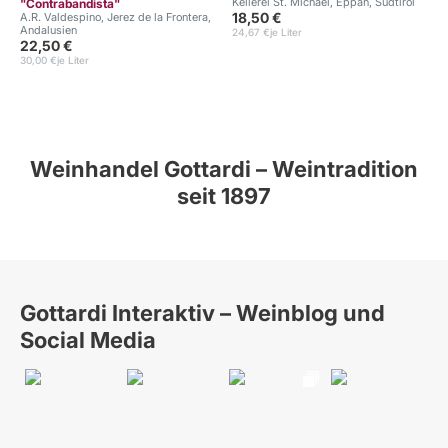
Kellerei St. Michael, Eppan, Südtirol
"Contrabandista"
18,50 €
A.R. Valdespino, Jerez de la Frontera,
Andalusien
24,67 €
je Liter
22,50 €
30,00 €
je Liter
Weinhandel Gottardi – Weintradition
seit 1897
Gottardi Interaktiv – Weinblog und
Social Media