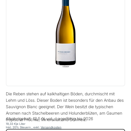
Die Reben stehen auf kalkhaltigen Böden, durchmischt mit
Lehm und Löss. Dieser Boden ist besonders für den Anbau des
Sauvignon Blanc geeignet. Der Wein besitzt die typischen
Aromen nach Stachelbeeren und Holunderblüten, am Gaumen
Alkoholgehalt: 12,5 % vol., Lagerfähig bis 2026
tropische Früchte, Mineralität und Schmelz.
19,33 €
je Liter
Inkl. 20% Steuern
,
exkl.
Versandkosten