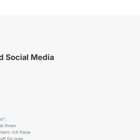
nd Social Media
s“:
ie Ihnen
tern. Ich freue
ft für gute