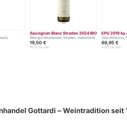
Sauvignon Blanc Straden 2024 BIO
EPU 2019 by 
reutz,
Weingut Neumeister, Straden, Vulkanland
Viña Almaviva, 
19,50 €
69,95 €
26,00 €
je Liter
93,27 €
je Liter
handel Gottardi – Weintradition seit