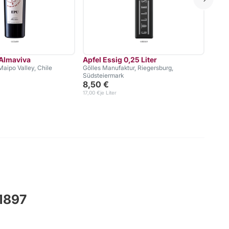
Almaviva
Apfel Essig 0,25 Liter
Amar
Maipo Valley, Chile
Gölles Manufaktur, Riegersburg,
DOC
Südsteiermark
Cav. 
8,50 €
41,9
17,00 €
je Liter
55,93 
 1897