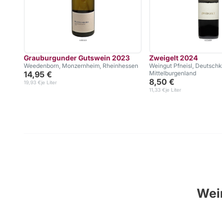
Grauburgunder Gutswein 2023
Zweigelt 2024
Weedenborn, Monzernheim, Rheinhessen
Weingut Pfneisl, Deutschk
14,95 €
Mittelburgenland
8,50 €
19,93 €
je Liter
11,33 €
je Liter
Wein