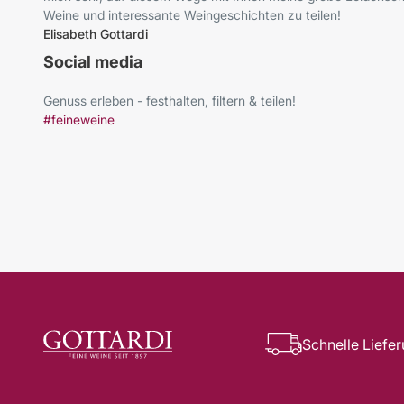
Weine und interessante Weingeschichten zu teilen!
Elisabeth Gottardi
Social media
Genuss erleben - festhalten, filtern & teilen!
#feineweine
Schnelle Liefe