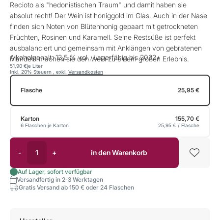
Recioto als "hedonistischen Traum" und damit haben sie
absolut recht! Der Wein ist honiggold im Glas. Auch in der Nase
finden sich Noten von Blütenhonig gepaart mit getrockneten
Früchten, Rosinen und Karamell. Seine Restsüße ist perfekt
ausbalanciert und gemeinsam mit Anklängen von gebratenen
Alkoholgehalt: 13,5 % vol., Lagerfähig bis 2032+
Mandeln machen sie den Wein zu einem großen Erlebnis.
51,90 €
je Liter
Inkl. 20% Steuern
,
exkl.
Versandkosten
Flasche
25,95 €
Karton
155,70 €
6 Flaschen je Karton
25,95 €
/ Flasche
-
+
in den Warenkorb
Auf Lager, sofort verfügbar
Versandfertig in 2-3 Werktagen
Gratis Versand ab 150 € oder 24 Flaschen