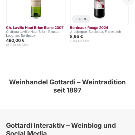
- 28 %
Ch. Laville Haut Brion Blanc 2007
Bordeaux Rouge 2024
Château Laville Haut Brion, Pessac-
J. Lebègue, Bordeaux, Frankreich
Léognan, Bordeaux
8,95 €
490,00 €
11,93 €
je Liter
653,33 €
je Liter
7
Weinhandel Gottardi – Weintradition
seit 1897
Gottardi Interaktiv – Weinblog und
Social Media