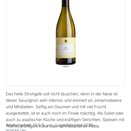
Das helle Strohgelb soll nicht täuschen, denn in der Nase ist
dieser Sauvignon sehr intensiv und erinnert an Johannisbeere
und Mirabellen. Saftig am Gaumen und mit viel Frucht
ausgestattet, ist er auch noch im Finale mächtig. Als Solist oder
auch zu asiatischer Küche und kräftigen Gerichten, Speisen mit
Alkoholgehalt: 13,5 % vol., Lagerfähig bis 2029+
Trüffel, kräftigem Käse oder schmackhafter Pasta.
50,00 €
je Liter