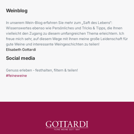
Weinblog
In unserem Wein-Blog erfahren Sie mehr zum „Saft des Lebens“:
Wissenswertes ebenso wie Persönliches und Tricks & Tipps, die Ihnen
vielleicht den Zugang zu diesem umfangreichen Thema erleichtern. Ich
freue mich sehr, auf diesem Wege mit Ihnen meine große Leidenschaft für
gute Weine und interessante Weingeschichten zu teilen!
Elisabeth Gottardi
Social media
Genuss erleben - festhalten, filtern & teilen!
#feineweine