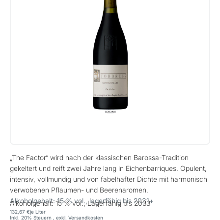
„The Factor“ wird nach der klassischen Barossa-Tradition
gekeltert und reift zwei Jahre lang in Eichenbarriques. Opulent,
intensiv, vollmundig und von fabelhafter Dichte mit harmonisch
verwobenen Pflaumen- und Beerenaromen.
Alkoholgehalt: 15 % vol., lagerfähig bis 2031+
Alkoholgehalt: 15 % vol., Lagerfähig bis 2033
132,67 €
je Liter
Inkl. 20% Steuern
,
exkl.
Versandkosten