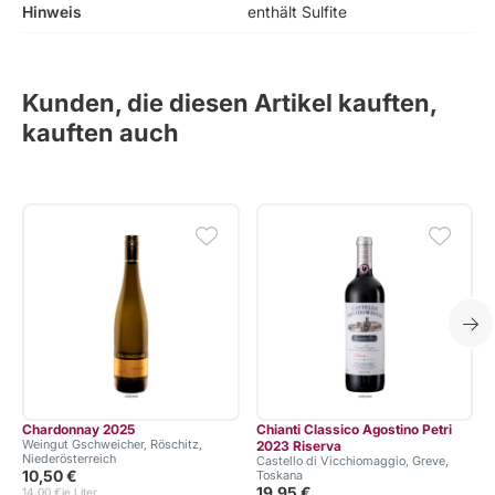
Hinweis
enthält Sulfite
Kunden, die diesen Artikel kauften,
kauften auch
Chardonnay 2025
Chianti Classico Agostino Petri
Weingut Gschweicher, Röschitz,
V
2023 Riserva
Niederösterreich
Castello di Vicchiomaggio, Greve,
10,50 €
Toskana
19,95 €
14,00 €
je Liter