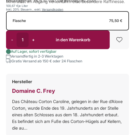
Alkoholgehalt: 14,5 % vol., Lagerfähig bis 2031
Mineralität im Abgang verleiht ihm eine besondere Raffinesse.
100,67 €
je Liter
Inkl. 20% Steuern
,
exkl.
Versandkosten
Flasche
75,50 €
-
+
in den Warenkorb
Auf Lager, sofort verfügbar
Versandfertig in 2-3 Werktagen
Gratis Versand ab 150 € oder 24 Flaschen
Hersteller
Domaine C. Frey
Das Château Corton Caroline, gelegen in der Rue d’Aloxe
Corton, wurde Ende des 19. Jahrhunderts an der Stelle
eines alten Schlosses aus dem 18. Jahrhundert erbaut.
Es befindet sich am Fuße des Corton-Hügels auf Kellern,
die au...