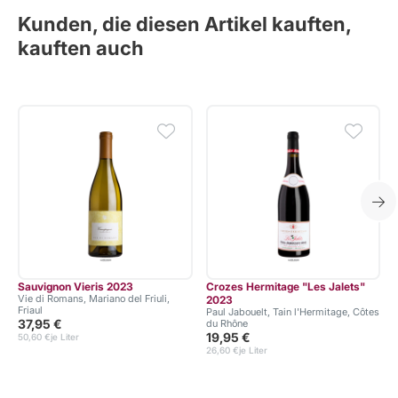
Kunden, die diesen Artikel kauften,
kauften auch
Sauvignon Vieris 2023
Crozes Hermitage "Les Jalets"
Vie di Romans, Mariano del Friuli,
2023
Friaul
F
Paul Jabouelt, Tain l'Hermitage, Côtes
37,95 €
du Rhône
19,95 €
50,60 €
je Liter
26,60 €
je Liter