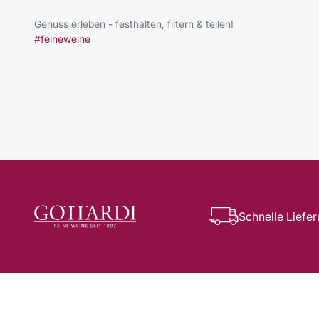
Genuss erleben - festhalten, filtern & teilen!
#feineweine
Schnelle Liefe