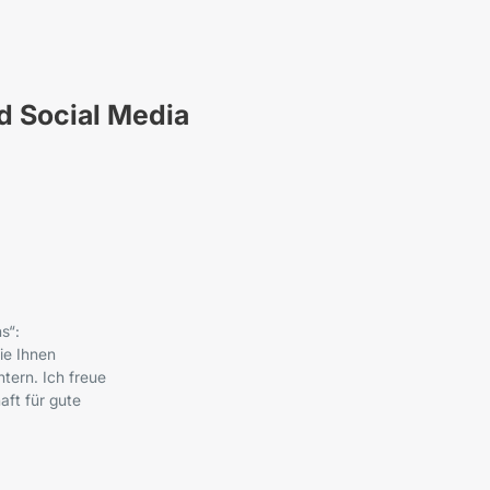
nd Social Media
s“:
ie Ihnen
tern. Ich freue
ft für gute