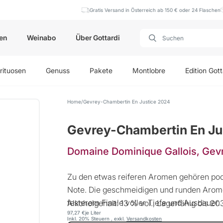
Gratis Versand in Österreich ab 150 € oder 24 Flaschen
en
Weinabo
Über Gottardi
rituosen
Genuss
Pakete
Montlobre
Edition Gott
Home
Gevrey-Chambertin En Justice 2024
Gevrey-Chambertin En Ju
Domaine Dominique Gallois, Gev
Zu den etwas reiferen Aromen gehören poc
Note. Die geschmeidigen und runden Aro
festerem Finale voller Tiefe und Ausdauer.
Alkoholgehalt: 13 % vol., Lagerfähig bis 2
97,27 €
je Liter
Inkl. 20% Steuern
,
exkl.
Versandkosten