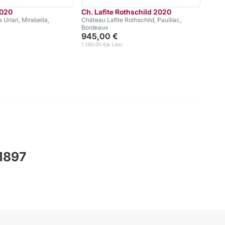
2020
Ch. Lafite Rothschild 2020
Ch. 
 Urlari, Mirabella,
Château Lafite Rothschild, Pauillac,
Troi
Bordeaux
Châte
945,00 €
Bord
157,
1.260,00 €
je Liter
 1897