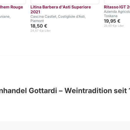
ilhem Rouge
Litina Barbera d'Asti Superiore
Ritasso IGT 
2021
Azienda Agricola
Toskana
niane,
Cascina Castlet, Costigliole d'Asti,
19,95 €
Piemont
18,50 €
26,60 €
je Liter
24,67 €
je Liter
handel Gottardi – Weintradition seit