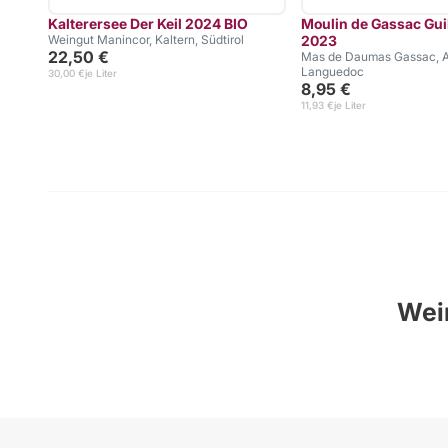
Kalterersee Der Keil 2024 BIO
Moulin de Gassac Gu
Weingut Manincor, Kaltern, Südtirol
2023
22,50 €
Mas de Daumas Gassac, A
Languedoc
30,00 €
je Liter
8,95 €
11,93 €
je Liter
Wein