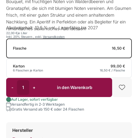
Bouquet, mit fruchtigen Noten von Walderdbeeren und
Granatapfel, die sich mit blumigen Noten vereinen. Am Gaumen
frisch, mit einer guten Struktur und einem anhaltendem
Nachklang. Ein Aperitif in Perfektion oder als Begleiter für ein
Alkoholgehalt: 12,5 % vol., Lagerfähig bis 2027
romantisches sizilianisches Abendessen!
22,00 €
je Liter
Inkl. 20% Steuern
,
exkl.
Versandkosten
Flasche
16,50 €
Karton
99,00 €
6 Flaschen je Karton
16,50 €
/ Flasche
-
+
in den Warenkorb
Auf Lager, sofort verfügbar
Versandfertig in 2-3 Werktagen
Gratis Versand ab 150 € oder 24 Flaschen
Hersteller