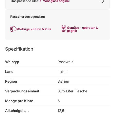
Das passende Glas:
X-Wineglass original
Passt hervorragend zu:
Gemüse - gebraten &
Geflügel - Huhn & Pute
gegrillt
Spezifikation
Weintyp
Rosewein
Land
Italien
Region
Sizilien
Verpackungseinheit
0,75 Liter Flasche
Menge pro Kiste
6
Alkoholgehalt
12,5