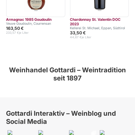
Armagnac 1985 Goudoulin
Chardonnay St. Valentin DOC
Veuve Goudoulin, Courrensan
2023
163,50 €
Kellerei St. Michael, Eppan, Südtirol
33,50 €
233,57 €
je Liter
1
44,67 €
je Liter
Weinhandel Gottardi – Weintradition
seit 1897
Gottardi Interaktiv – Weinblog und
Social Media