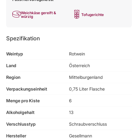
Weichkäse gereift &
Tofugerichte
würzig
Spezifikation
Weintyp
Rotwein
Land
Österreich
Region
Mittelburgenland
Verpackungseinheit
0,75 Liter Flasche
Menge pro Kiste
6
Alkoholgehalt
13
Verschlusstyp
Schraubverschluss
Hersteller
Gesellmann