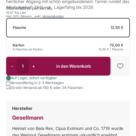
herrlicher Abgang mit schön eingebundenem Tannin rundet das
Alkoholgehalt: 13 % vol., Lagerfähig bis 2028
Weinerlebnis perfekt ab.
16,67 €
je Liter
Inkl. 20% Steuern
,
exkl.
Versandkosten
Flasche
12,50 €
Karton
75,00 €
6 Flaschen je Karton
12,50 €
/ Flasche
-
+
in den Warenkorb
Auf Lager, sofort verfügbar
Versandfertig in 2-3 Werktagen
Gratis Versand ab 150 € oder 24 Flaschen
Hersteller
Gesellmann
Heimat von Bela Rex, Opus Eximium und Co. 1719 wurde
das Weingut Gesellmann erstmals urkundlich erwähnt.