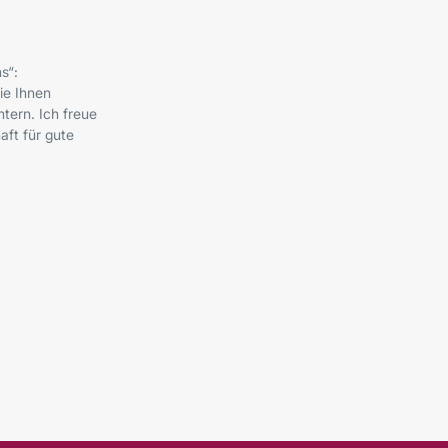
s“:
ie Ihnen
tern. Ich freue
ft für gute