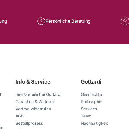
rung
Persönliche Beratung
Info & Service
Gottardi
hr
Ihre Vorteile bei Gottardi
Geschichte
Garantien & Widerruf
Philosophie
Vertrag widerrufen
Services
AGB
Team
Bestellprozess
Nachhaltigkeit
Uhr