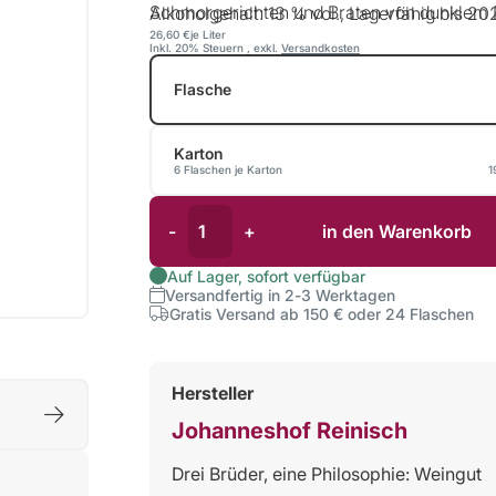
Schmorgerichten und Braten von dunklem Fl
Alkoholgehalt: 13 % vol., Lagerfähig bis 20
26,60 €
je Liter
Inkl. 20% Steuern
,
exkl.
Versandkosten
Flasche
Karton
6 Flaschen je Karton
1
-
+
in den Warenkorb
Auf Lager, sofort verfügbar
Versandfertig in 2-3 Werktagen
Gratis Versand ab 150 € oder 24 Flaschen
Hersteller
Johanneshof Reinisch
Drei Brüder, eine Philosophie: Weingut