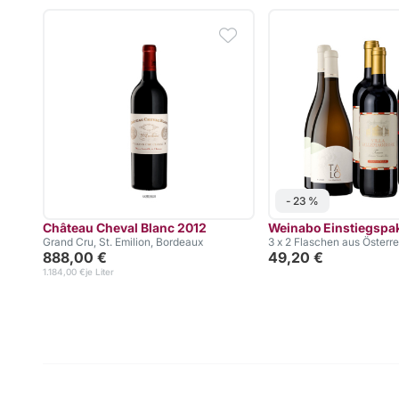
- 23 %
Château Cheval Blanc 2012
Weinabo Einstiegspa
Grand Cru, St. Emilion, Bordeaux
3 x 2 Flaschen aus Österre
888,00 €
49,20 €
1.184,00 €
je Liter