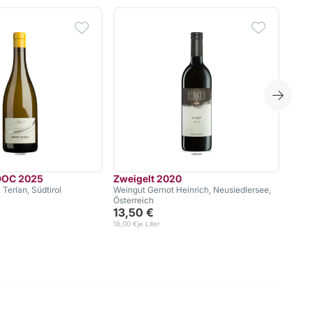
 DOC 2025
Zweigelt 2020
Chât
 Terlan, Südtirol
Weingut Gernot Heinrich, Neusiedlersee,
Châte
Österreich
113,
13,50 €
150,67
18,00 €
je Liter