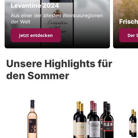
Levantine 2024
Aus einer der ältesten Weinbauregionen
Frisch
der Welt
Jetzt entdecken
Der 
Unsere Highlights für
den Sommer