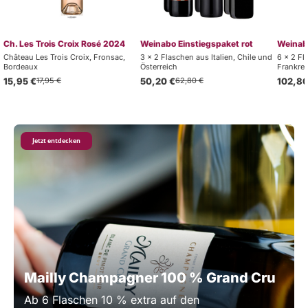
Ch. Les Trois Croix Rosé 2024
Weinabo Einstiegspaket rot
Weinabo
Château Les Trois Croix, Fronsac,
3 x 2 Flaschen aus Italien, Chile und
6 x 2 Fl
Bordeaux
Österreich
Frankrei
15,95 €
17,95 €
50,20 €
62,80 €
102,80
Jetzt entdecken
Mailly Champagner 100 % Grand Cru
Ab 6 Flaschen 10 % extra auf den